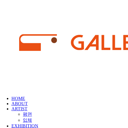
HOME
ABOUT
ARTIST
평면
입체
EXHIBITION